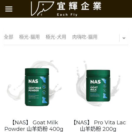
×
商品分類
烘焙客天然糧
所有商品分類
極光無穀天然糧
烘焙客天然糧
全部
極光-貓用
極光-犬用
肉嗨吃-貓用
烘焙客主食罐
NAS天然草本
妥膳專科
LOHAS肉嗨吃
店鋪資訊
新北
搜索
台北
【NAS】 Goat Milk
【NAS】 Pro Vita Lac
Powder 山羊奶粉 400g
山羊奶粉 200g
桃園