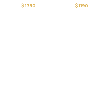
＄1790
＄1190
基隆 宜蘭 花蓮
新竹
苗栗
台中
南投 彰化
雲林 嘉義
台南
高雄
金門