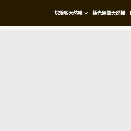
烘焙客天然糧
極光無穀天然糧