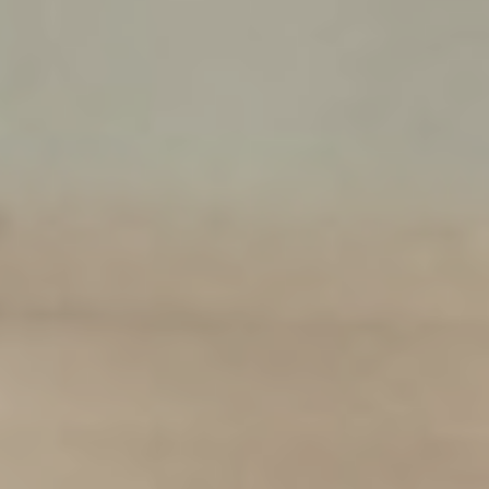
基隆 宜蘭 花蓮
新竹
苗栗
台中
南投 彰化
雲林 嘉義
台南
高雄
金門