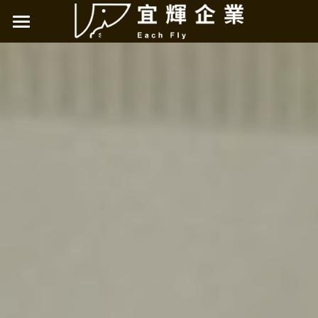
×
商品分類
烘焙客天然糧
所有商品分類
極光無穀天然糧
烘焙客天然糧
烘焙客主食罐
NAS天然草本
妥膳專科
LOHAS肉嗨吃
店鋪資訊
新北
搜索
台北
桃園