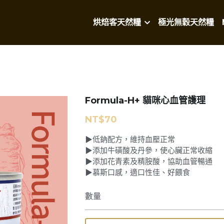
烘焙客天然糧
極光無穀天然糧
Formula-H+ 貓咪心血管護理
NT$70
▶低鈉配方，維持血壓正常
▶添加牛磺酸及丹參，使心臟正常收縮
▶添加花青素及精胺酸，協助血管暢通
▶慕斯口感，適口性佳、好餵食
數量