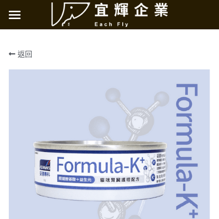
×
商品分類
烘焙客天然糧
返回
所有商品分類
極光無穀天然糧
烘焙客天然糧
烘焙客主食罐
NAS天然草本
妥膳專科
LOHAS肉嗨吃
店鋪資訊
新北
搜索
台北
桃園