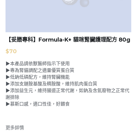
基隆 宜蘭 花蓮
新竹
【妥膳專科】Formula-K+ 貓咪腎臟護理配方 80g
苗栗
$70
台中
▶本產品請依獸醫師指示下使用
南投 彰化
▶專為腎貓調配之適量優質蛋白質
▶低鈉低磷配方，維持腎臟機能
雲林 嘉義
▶添加支鏈胺基酸及精胺酸，維持肌肉蛋白質
▶添加益生元，維持腸道正常代謝，如鈉及含氮廢物之正常代
台南
謝排除
▶慕斯口感，適口性佳，好餵食
高雄
金門
更多詳情