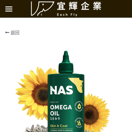
×
商品分類
烘焙客天然糧
返回
所有商品分類
極光無穀天然糧
烘焙客天然糧
烘焙客主食罐
NAS天然草本
妥膳專科
LOHAS肉嗨吃
店鋪資訊
新北
搜索
台北
桃園