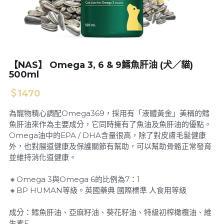
基隆 宜蘭 花蓮
新竹
【NAS】 Omega 3, 6 & 9鱈魚肝油 (犬／貓)
苗栗
500ml
台中
＄1470
南投 彰化
為寵物精心調配Omega369，採用有「液體黃金」美稱的鱈
魚肝油來作為主要成分，它同時擁有了魚油及魚肝油的優點。
雲林 嘉義
Omega油中的EPA / DHA含量很高，除了對皮膚毛髮健康
外，也對腸道健康及保護關節有幫助，可以幫助骨骼正常發育
並維持消化道健康。
台南
🔸Omega 3與Omega 6的比例為7：1
高雄
🔸BP HUMAN等級。英國藥典 國際標準 人食用等級
金門
成分：鱈魚肝油、亞麻籽油、葵花籽油、特級初榨橄欖油、維
生素E