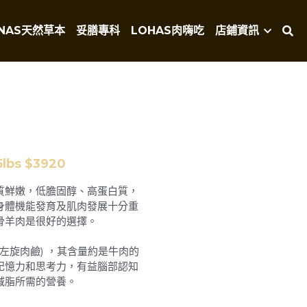
NAS天然草本
妥膳專科
LOHAS肉嗨吃
店鋪資訊
25lbs $3920
質鮮嫩，低膽固醇、高蛋白質，
身體機能發育及肌肉發展十分重
骨羊肉是很好的選擇。
 (左旋肉鹼) ，其含量約是牛肉的
記憶力和思考力，有益腦部認知
減脂所需的營養。