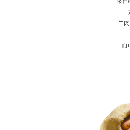
更多詳情
來自
羊肉
而L