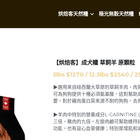
烘焙客天然糧
極光無穀天然糧
【烘焙客】成犬糧 草飼羊 原顆粒
5lbs $1270 / 12.5lbs $2540 / 
▶選用來自紐西蘭大草原的草飼羊肉，肉
可為狗狗提供十種必須氨基酸，這對幫助
要。對於雞肉蛋白質來源不耐的狗狗，去
▶羊肉中特別的營養成分L-CARNITINE
三倍、豬肉的九倍。左旋肉鹼可幫助維持
功能，也有益心血管健康；特別是增肌和