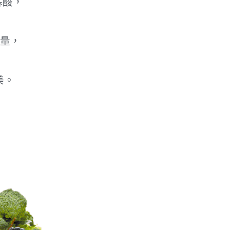
基酸，
。
能量，
美。