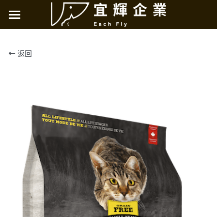
×
商品分類
烘焙客天然糧
返回
所有商品分類
極光無穀天然糧
烘焙客天然糧
烘焙客主食罐
NAS天然草本
妥膳專科
LOHAS肉嗨吃
店鋪資訊
新北
搜索
台北
桃園