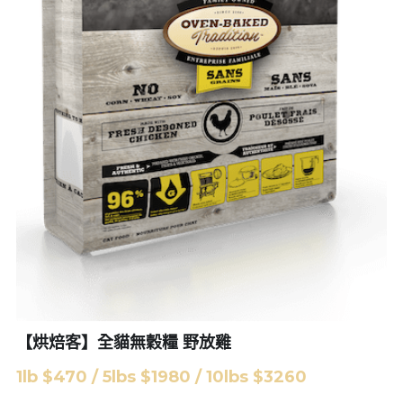
基隆 宜蘭 花蓮
新竹
苗栗
台中
南投 彰化
雲林 嘉義
台南
高雄
【烘焙客】全貓無穀糧 野放雞
金門
1lb $470 / 5lbs $1980 / 10lbs $3260